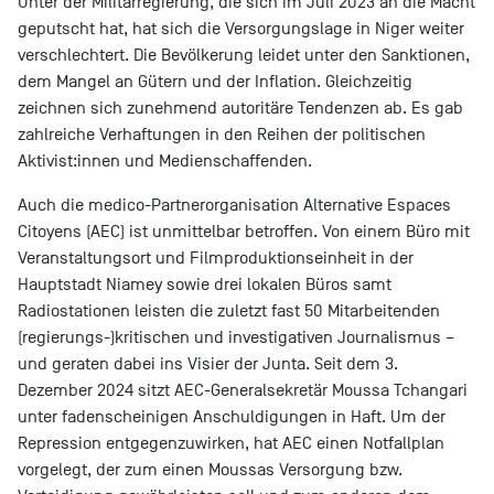
Unter der Militärregierung, die sich im Juli 2023 an die Macht
geputscht hat, hat sich die Versorgungslage in Niger weiter
verschlechtert. Die Bevölkerung leidet unter den Sanktionen,
dem Mangel an Gütern und der Inflation. Gleichzeitig
zeichnen sich zunehmend autoritäre Tendenzen ab. Es gab
zahlreiche Verhaftungen in den Reihen der politischen
Aktivist:innen und Medienschaffenden.
Auch die medico-Partnerorganisation Alternative Espaces
Citoyens (AEC) ist unmittelbar betroffen. Von einem Büro mit
Veranstaltungsort und Filmproduktionseinheit in der
Hauptstadt Niamey sowie drei lokalen Büros samt
Radiostationen leisten die zuletzt fast 50 Mitarbeitenden
(regierungs-)kritischen und investigativen Journalismus –
und geraten dabei ins Visier der Junta. Seit dem 3.
Dezember 2024 sitzt AEC-Generalsekretär Moussa Tchangari
unter fadenscheinigen Anschuldigungen in Haft. Um der
Repression entgegenzuwirken, hat AEC einen Notfallplan
vorgelegt, der zum einen Moussas Versorgung bzw.