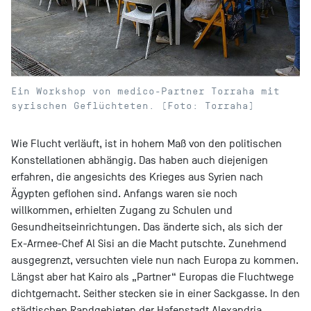
Ein Workshop von medico-Partner Torraha mit
syrischen Geflüchteten. (Foto: Torraha)
Wie Flucht verläuft, ist in hohem Maß von den politischen
Konstellationen abhängig. Das haben auch diejenigen
erfahren, die angesichts des Krieges aus Syrien nach
Ägypten geflohen sind. Anfangs waren sie noch
willkommen, erhielten Zugang zu Schulen und
Gesundheitseinrichtungen. Das änderte sich, als sich der
Ex-Armee-Chef Al Sisi an die Macht putschte. Zunehmend
ausgegrenzt, versuchten viele nun nach Europa zu kommen.
Längst aber hat Kairo als „Partner“ Europas die Fluchtwege
dichtgemacht. Seither stecken sie in einer Sackgasse. In den
städtischen Randgebieten der Hafenstadt Alexandria